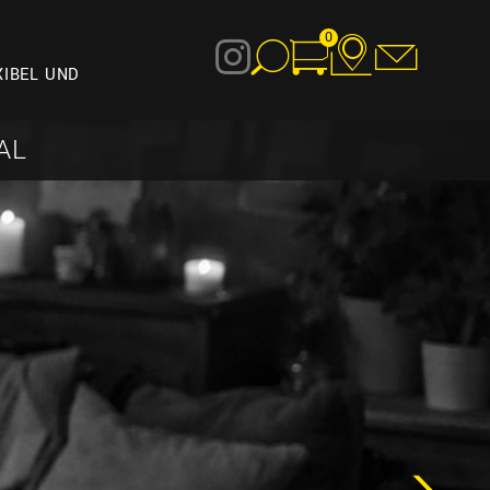
0
XIBEL UND
AL